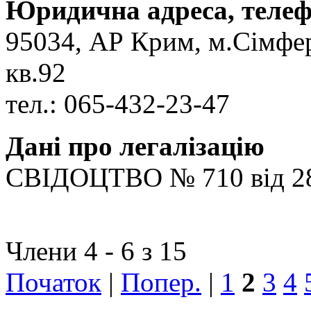
Юридична адреса, теле
95034, АР Крим, м.Сімфер
кв.92
тел.: 065-432-23-47
Дані про легалізацію
СВІДОЦТВО № 710 від 28
Члени 4 - 6 з 15
Початок
|
Попер.
|
1
2
3
4