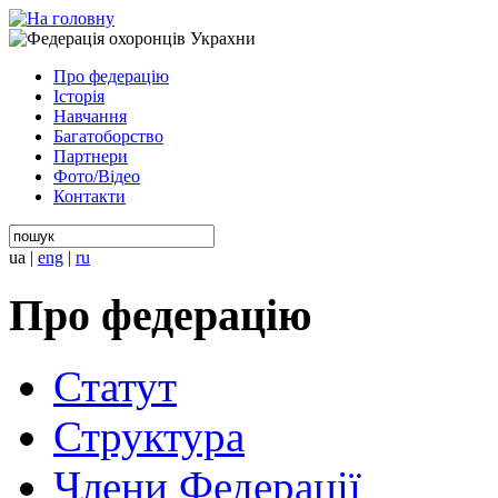
Про федерацію
Історія
Навчання
Багатоборство
Партнери
Фото/Відео
Контакти
ua
|
eng
|
ru
Про федерацію
Статут
Структура
Члени Федерації